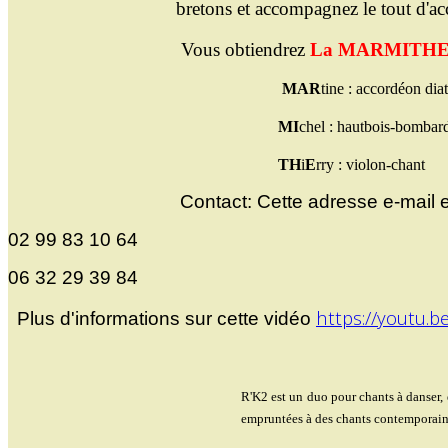
bretons et accompagnez le tout d'a
Vous obtiendrez
La MARMITH
MAR
tine : accordéon dia
MI
c
hel : hautbois-bombard
TH
i
E
rry : violon-chant
Contact:
Cette adresse e-mail e
02 99 83 10 64
06 32 29 39 84
https://youtu.
Plus d'informations sur cette vidéo
R'K2 est un duo pour chants à danser, 
empruntées à des chants contemporains, 