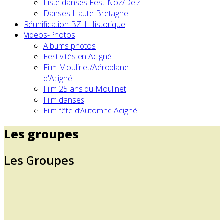
Liste danses Fest-Noz/Deiz
Danses Haute Bretagne
Réunification BZH Historique
Videos-Photos
Albums photos
Festivités en Acigné
Film Moulinet/Aéroplane
d'Acigné
Film 25 ans du Moulinet
Film danses
Film fête d’Automne Acigné
Les groupes
Les Groupes