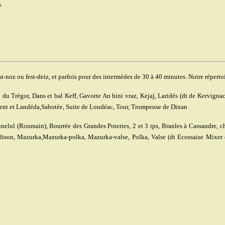
.
st-noz ou fest-deiz, et parfois pour des intermèdes de 30 à 40 minutes. Notre répertoi
 du Trégor, Dans et bal Keff, Gavotte An hini vraz, Kejaj, Laridés (dt de Kervigna
cent et Landéda,Sabotée, Suite de Loudéac, Tour, Trompeuse de Dinan
nelul (Roumain), Bourrée des Grandes Poteries, 2 et 3 tps, Branles à Cassandre, c
dison, Mazurka,Mazurka-polka, Mazurka-valse, Polka, Valse (dt Ecossaise Mixer 