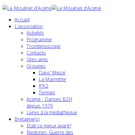
Accueil
L'association
Activités
Programme
Trombinoscope
Contacts
Sites amis
Groupes
Dans' Meizë
La Marmithe
R'K2
Termen
Acigné - Danses BZH
depuis 1979
Livres à la médiathèque
Bretagne(s)
Etait-ce mieux avant?
Riedones, Guerre des