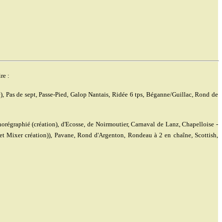
re :
c), Pas de sept, Passe-Pied, Galop Nantais, Ridée 6 tps, Béganne/Guillac, Rond de
horégraphié (création), d'Ecosse, de Noirmoutier, Carnaval de Lanz, Chapelloise -
et Mixer création)), Pavane, Rond d'Argenton, Rondeau à 2 en chaîne, Scottish,